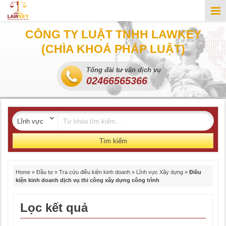
CÔNG TY LUẬT TNHH LAWKEY
(CHÌA KHOÁ PHÁP LUẬT)
Tổng đài tư vấn dịch vụ
02466565366
Tìm kiếm
Home
»
Đầu tư
»
Tra cứu điều kiện kinh doanh
»
Lĩnh vực Xây dựng
»
Điều
kiện kinh doanh dịch vụ thi công xây dựng công trình
Lọc kết quả