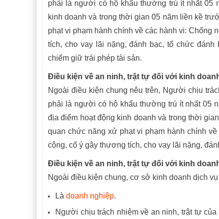
phải là người có hộ khẩu thường trú ít nhất 05 
kinh doanh và trong thời gian 05 năm liền kề tr
phạt vi phạm hành chính về các hành vi: Chống ng
tích
,
cho vay lãi nặng, đánh bạc, tổ chức đánh b
chiếm giữ trái phép tài sản.
Điều kiện về an ninh, trật tự đối với kinh doan
Ngoài điều kiện chung nêu trên,
Người chịu trác
phải là người có hộ khẩu thường trú ít nhất 05 n
địa điểm hoạt động kinh doanh và trong thời gia
quan chức năng xử phạt vi phạm hành chính về c
cộng, cố ý gây thương tích, cho vay lãi nặng, đá
Điều kiện về an ninh, trật tự đối với kinh doan
Ngoài điều kiện chung, cơ sở kinh doanh dịch vụ
Là
doanh nghiệp
.
Người chịu trách nhiệm về an ninh, trật tự của