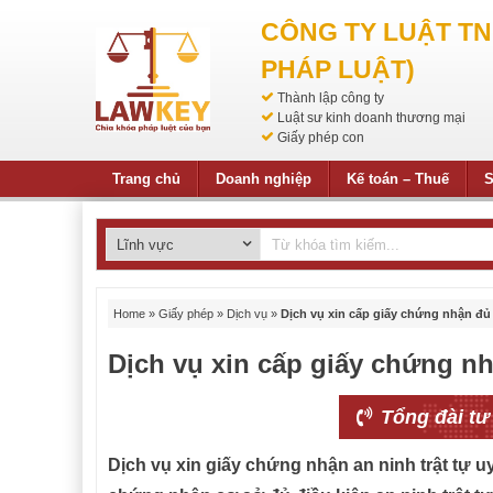
CÔNG TY LUẬT T
PHÁP LUẬT)
Thành lập công ty
Luật sư kinh doanh thương mại
Giấy phép con
Trang chủ
Doanh nghiệp
Kế toán – Thuế
S
Home
»
Giấy phép
»
Dịch vụ
»
Dịch vụ xin cấp giấy chứng nhận đủ 
Dịch vụ xin cấp giấy chứng nh
Tổng đài tư
Dịch vụ xin giấy chứng nhận an ninh trật tự uy