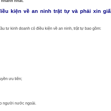
ự nhanh nhất.
u kiện về an ninh trật tự và phải xin giấ
u tư kinh doanh có điều kiện về an ninh, trật tự bao gồm:
uyền ưu tiên;
ho người nước ngoài.