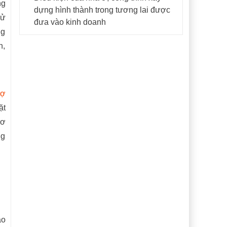
ng
dựng hình thành trong tương lai được
xử
đưa vào kinh doanh
ng
n,
nợ
ặt
cơ
ng
ao