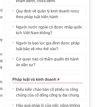
khám bệnh, chữa bệnh
hì
Quy định về quản lý kinh doanh rượu
theo pháp luật hiện hành
ận
Người nước ngoài có được nhập quốc
tịch Việt Nam không?
uy
Người bị bạo lực gia đình được pháp
luật bảo vệ như thế nào?
ên
Cơ quan nào có thẩm quyền thi hành
ạt
án dân sự?
hề
Pháp luật và kinh doanh
nh
nh
Điều kiện chào bán cổ phiếu ra công
chúng của cổ đông công ty đại chúng
ện
Hậu quả pháp lý của việc nâng khống