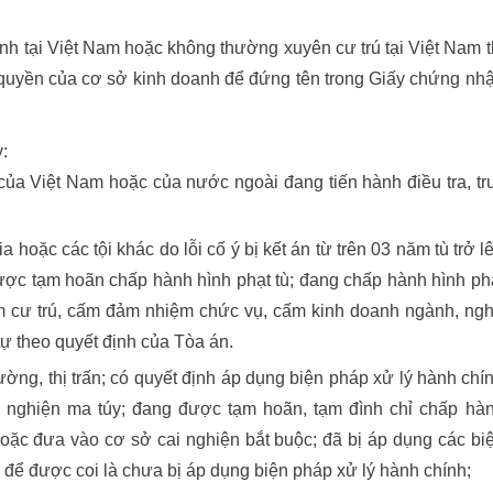
h tại Việt Nam hoặc không thường xuyên cư trú tại Việt Nam t
quyền của cơ sở kinh doanh để đứng tên trong Giấy chứng nh
:
của Việt Nam hoặc của nước ngoài đang tiến hành điều tra, tr
 hoặc các tội khác do lỗi cố ý bị kết án từ trên 03 năm tù trở l
được tạm hoãn chấp hành hình phạt tù; đang chấp hành hình ph
ấm cư trú, cấm đảm nhiệm chức vụ, cấm kinh doanh ngành, ng
 tự theo quyết định của Tòa án.
ờng, thị trấn; có quyết định áp dụng biện pháp xử lý hành chí
ng nghiện ma túy; đang được tạm hoãn, tạm đình chỉ chấp hà
oặc đưa vào cơ sở cai nghiện bắt buộc; đã bị áp dụng các bi
để được coi là chưa bị áp dụng biện pháp xử lý hành chính;