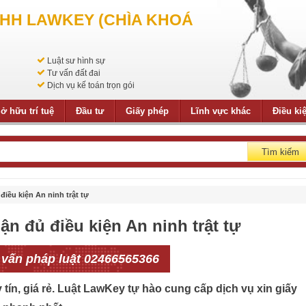
NHH LAWKEY (CHÌA KHOÁ
Luật sư hình sự
Tư vấn đất đai
Dịch vụ kế toán trọn gói
ở hữu trí tuệ
Đầu tư
Giấy phép
Lĩnh vực khác
Điều ki
Tìm kiếm
điều kiện An ninh trật tự
ận đủ điều kiện An ninh trật tự
 vấn pháp luật 02466565366
 tín, giá rẻ. Luật LawKey tự hào cung cấp dịch vụ xin giấy