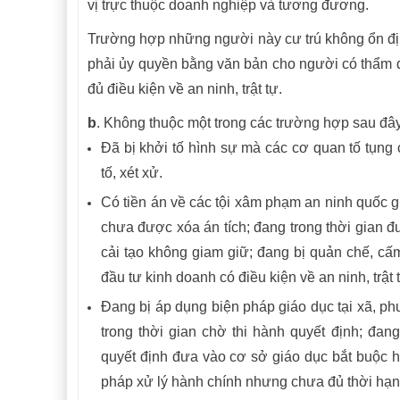
vị trực thuộc doanh nghiệp và tương đương.
Trường hợp những người này cư trú không ổn địn
phải ủy quyền bằng văn bản cho người có thẩm 
đủ điều kiện về an ninh, trật tự.
b
. Không thuộc một trong các trường hợp sau đây
Đã bị khởi tố hình sự mà các cơ quan tố tụng 
tố, xét xử.
Có tiền án về các tội xâm phạm an ninh quốc gia
chưa được xóa án tích; đang trong thời gian 
cải tạo không giam giữ; đang bị quản chế, c
đầu tư kinh doanh có điều kiện về an ninh, trật
Đang bị áp dụng biện pháp giáo dục tại xã, phư
trong thời gian chờ thi hành quyết định; đa
quyết định đưa vào cơ sở giáo dục bắt buộc h
pháp xử lý hành chính nhưng chưa đủ thời hạn 