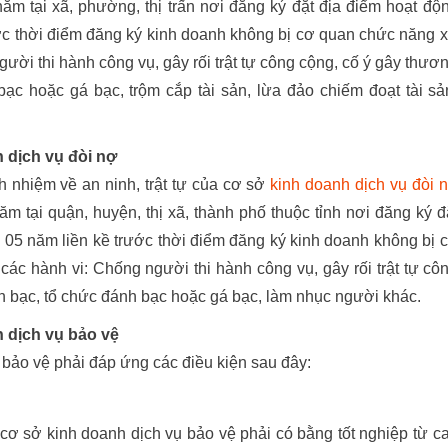
năm tại xã, phường, thị trấn nơi đăng ký đặt địa điểm hoạt độ
ước thời điểm đăng ký kinh doanh không bị cơ quan chức năng 
ười thi hành công vụ, gây rối trật tự công cộng, cố ý gây thươ
ạc hoặc gá bạc, trộm cắp tài sản, lừa đảo chiếm đoạt tài sả
h dịch vụ đòi nợ
h nhiệm về an ninh, trật tự của cơ sở
kinh doanh dịch vụ đòi 
ăm tại quận, huyện, thị xã, thành phố thuộc tỉnh nơi đăng ký đ
n 05 năm liền kề trước thời điểm đăng ký kinh doanh không bị 
ác hành vi: Chống người thi hành công vụ, gây rối trật tự cô
nh bạc, tổ chức đánh bạc hoặc gá bạc, làm nhục người khác.
h dịch vụ bảo vệ
 bảo vệ phải đáp ứng các điều kiện sau đây:
 cơ sở kinh doanh dịch vụ bảo vệ phải có bằng tốt nghiệp từ c