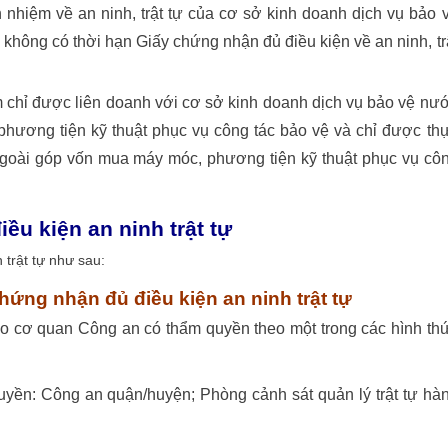
h nhiệm về an ninh, trật tự của cơ sở kinh doanh dịch vụ bảo 
ồi không có thời hạn Giấy chứng nhận đủ điều kiện về an ninh, tr
 chỉ được liên doanh với cơ sở kinh doanh dịch vụ bảo vệ nư
hương tiện kỹ thuật phục vụ công tác bảo vệ v
à
ch
ỉ
được th
goài góp vốn mua máy móc, phương tiện kỹ thuật phục vụ cô
ều kiện an ninh trật tự
 trật tự như sau:
chứng nhận đủ điều kiện an ninh trật tự
o cơ quan Công an có thẩm quyền theo một trong các hình th
uyền: Công an quận/huyện; Phòng cảnh sát quản lý trật tự hà