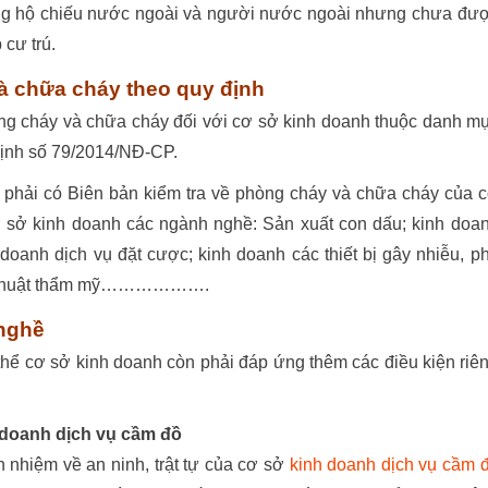
ng hộ chiếu nước ngoài và người nước ngoài nhưng chưa đư
cư trú.
à chữa cháy theo quy định
g cháy và chữa cháy đối với cơ sở kinh doanh thuộc danh m
định số 79/2014/NĐ-CP.
phải có Biên bản kiểm tra về phòng cháy và chữa cháy của 
 sở kinh doanh các ngành nghề: Sản xuất con dấu; kinh doa
 doanh dịch vụ đặt cược; kinh doanh các thiết bị gây nhiễu, p
phẫu thuật thẩm mỹ……………….
 nghề
thể cơ sở kinh doanh còn phải đáp ứng thêm các điều kiện riê
nh doanh dịch vụ cầm đồ
h nhiệm về an ninh, trật tự của cơ sở
kinh doanh dịch vụ cầm 