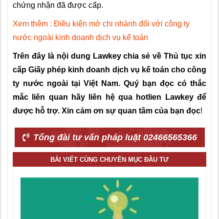
chứng nhận đã được cấp.
Xem thêm : Điều kiện mở chi nhánh đối với công ty
nước ngoài kinh doanh dịch vụ kế toán
Trên đây là nội dung Lawkey chia sẻ về Thủ tục xin
cấp Giấy phép kinh doanh dịch vụ kế toán cho công
ty nước ngoài tại Việt Nam. Quý bạn đọc có thắc
mắc liên quan hãy liên hệ qua hotlien Lawkey để
được hỗ trợ. Xin cảm ơn sự quan tâm của bạn đọc
!
Tổng đài tư vấn pháp luật 02466565366
BÀI VIẾT CÙNG CHUYÊN MỤC ĐẦU TƯ