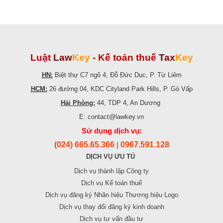
Luật
Law
Key
-
Kế toán thuế
Tax
Key
HN:
Biệt thự C7 ngõ 4, Đỗ Đức Dục, P. Từ Liêm
HCM:
26 đường 04, KDC Cityland Park Hills, P. Gò Vấp
Hải Phòng:
44, TDP 4, An Dương
E: contact@lawkey.vn
Sử dụng dịch vụ:
(024) 665.65.366
0967.591.128
|
DỊCH VỤ ƯU TÚ
Dịch vụ thành lập Công ty
Dịch vụ Kế toán thuế
Dịch vụ đăng ký Nhãn hiệu Thương hiệu Logo
Dịch vụ thay đổi đăng ký kinh doanh
Dịch vụ tư vấn đầu tư