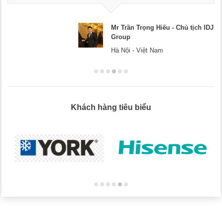
ần Trọng Hiếu - Chủ tịch IDJ
Mr D
p
Hà Nộ
i - Việt Nam
Khách hàng tiêu biểu