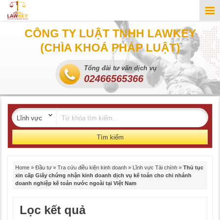
CÔNG TY LUẬT TNHH LAWKEY
(CHÌA KHOÁ PHÁP LUẬT)
Tổng đài tư vấn dịch vụ
02466565366
Tìm kiếm
Home
»
Đầu tư
»
Tra cứu điều kiện kinh doanh
»
Lĩnh vực Tài chính
»
Thủ tục
xin cấp Giấy chứng nhận kinh doanh dịch vụ kế toán cho chi nhánh
doanh nghiệp kế toán nước ngoài tại Việt Nam
Lọc kết quả